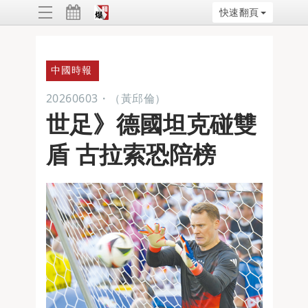
快速翻頁
ggle
vigation
中國時報
20260603
・
（黃邱倫）
世足》德國坦克碰雙
盾 古拉索恐陪榜