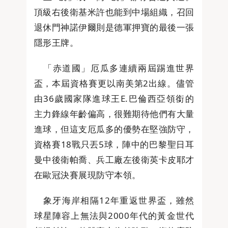
頂級右後衛基米許也能到中場組織，召回
退休門神諾伊爾則是德軍押寶的最後一張
隱形王牌。
「赤道國」厄瓜多連續兩屆踢進世界
盃，本屆資格賽更以南美第2出線。儘管
由36歲國家隊進球王E.巴倫西亞領銜的
主力鋒線年齡偏高，很難期待他們有大量
進球，但這支厄瓜多的優勢在堅強防守，
資格賽18戰只丟5球，陣中的巴黎聖日耳
曼中後衛帕喬、兵工廠左後衛英卡皮耶才
在歐冠決賽展現防守本領。
象牙海岸相隔12年重返世界盃，雖然
球星陣容上無法與2000年代的黃金世代