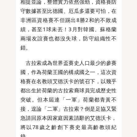
相提並論，整體實力依然強勁，資格賽防
守數據甚至比德國、厄瓜多還要可怕，在
非洲區資格賽不但踢出8勝2和的不敗成
績，甚至1球未丟！3月對韓國、蘇格蘭
兩場友誼賽也都沒失球，防守組織性不
錯。
古拉索成為世界盃賽史人口最少的參賽
國，作為荷蘭王國的構成國之一，這次資
格賽在名教頭艾德沃卡的號召下，以幾乎
都出生於荷蘭的古拉索裔球員完成歷史性
突破。但本屆連「一軍」荷蘭都青黃不
接，遑論「二軍」古拉索？倒是足協又緊
急請回原本因家庭因素請辭的艾德沃卡，
將以78歲之齡創下賽史最高齡教頭紀
錄。