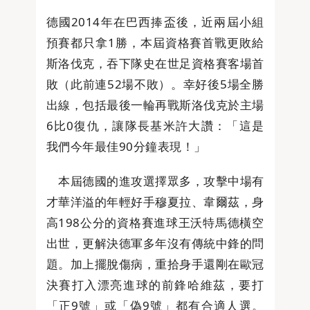
德國2014年在巴西捧盃後，近兩屆小組
預賽都只拿1勝，本屆資格賽首戰更敗給
斯洛伐克，吞下隊史在世足資格賽客場首
敗（此前連52場不敗）。幸好後5場全勝
出線，包括最後一輪再戰斯洛伐克於主場
6比0復仇，讓隊長基米許大讚：「這是
我們今年最佳90分鐘表現！」
本屆德國的進攻選擇眾多，攻擊中場有
才華洋溢的年輕好手穆夏拉、韋爾茲，身
高198公分的資格賽進球王沃特馬德橫空
出世，更解決德軍多年沒有傳統中鋒的問
題。加上擺脫傷病，重拾身手還剛在歐冠
決賽打入漂亮進球的前鋒哈維茲，要打
「正9號」或「偽9號」都有合適人選。