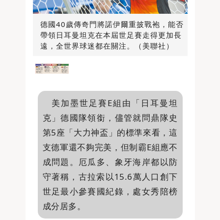
德國40歲傳奇門將諾伊爾重披戰袍，能否
帶領日耳曼坦克在本屆世足賽走得更加長
遠，全世界球迷都在關注。（美聯社）
美加墨世足賽E組由「日耳曼坦
克」德國隊領銜，儘管就問鼎隊史
第5座「大力神盃」的標準來看，這
支德軍還不夠完美，但制霸E組應不
成問題。厄瓜多、象牙海岸都以防
守著稱，古拉索以15.6萬人口創下
世足最小參賽國紀錄，處女秀陪榜
成分居多。