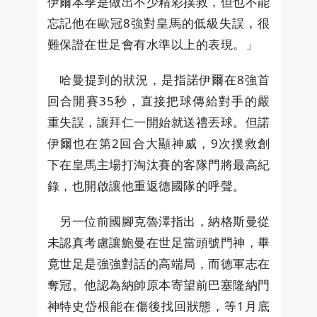
伊爾本季是做出不少精彩撲救，但也不能
忘記他在歐冠8強對皇馬的低級失誤，很
難保證在世足會有水準以上的表現。」
哈曼提到的狀況，是指諾伊爾在8強首
回合開賽35秒，直接把球傳給對手的嚴
重失誤，讓拜仁一開始就送禮丟球。但諾
伊爾也在第2回合大顯神威，9次撲救創
下在皇馬主場打淘汰賽的客隊門將最高紀
錄，也開啟讓他重返德國隊的呼聲。
另一位前國腳克魯澤指出，納格斯曼從
未認真考慮讓鮑曼在世足當頭號門神，畢
竟世足是強強對話的高端局，而德軍志在
奪冠。他認為納帥原本寄望前巴塞隆納門
神特史岱根能在傷後找回狀態，等1月底