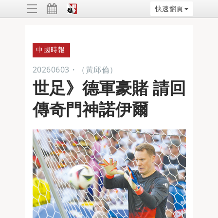
快速翻頁
ggle
vigation
中國時報
20260603
・
（黃邱倫）
世足》德軍豪賭 請回
傳奇門神諾伊爾