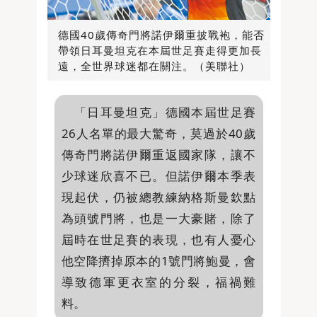
德國40歲傳奇門將諾伊爾重披戰袍，能否
帶領日耳曼坦克在本屆世足賽走得更加長
遠，全世界球迷都在關注。（美聯社）
「日耳曼坦克」德國本屆世足賽
26人名單的最大驚奇，莫過於40歲
傳奇門將諾伊爾重返國家隊，讓不
少球迷欣喜不已。但諾伊爾本季表
現起伏，仍被總教練納格斯曼欽點
為頭號門將，也是一大豪賭，除了
屆時在世足賽的表現，也有人憂心
他空降擠掉原本的1號門將鮑曼，會
導致德軍更衣室的分裂，福禍難
料。