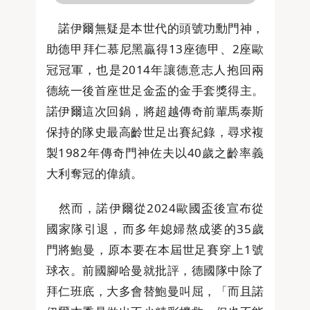
諾伊爾無疑是本世代的頭號功勳門神，
助德甲拜仁慕尼黑贏得13座德甲、2座歐
冠冠軍，也是2014年讓德意志人抱回兩
德統一後首座世足金盃的金手套獎得主。
諾伊爾這次回鍋，將超越傳奇前輩馬泰斯
保持的隊史最高齡世足出賽紀錄，尋求複
製1982年傳奇門神佐夫以40歲之齡率義
大利奪冠的偉績。
然而，諾伊爾從2024歐國盃後宣布從
國家隊引退，而多年媳婦熬成婆的35歲
門將鮑曼，原本要在本屆世足賽穿上1號
球衣。前國腳哈曼就批評，德國隊中除了
拜仁班底，大多會替鮑曼叫屈，「而且諾