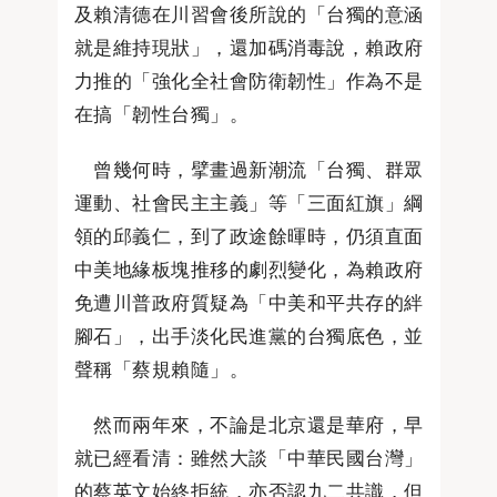
及賴清德在川習會後所說的「台獨的意涵
就是維持現狀」，還加碼消毒說，賴政府
力推的「強化全社會防衛韌性」作為不是
在搞「韌性台獨」。
曾幾何時，擘畫過新潮流「台獨、群眾
運動、社會民主主義」等「三面紅旗」綱
領的邱義仁，到了政途餘暉時，仍須直面
中美地緣板塊推移的劇烈變化，為賴政府
免遭川普政府質疑為「中美和平共存的絆
腳石」，出手淡化民進黨的台獨底色，並
聲稱「蔡規賴隨」。
然而兩年來，不論是北京還是華府，早
就已經看清：雖然大談「中華民國台灣」
的蔡英文始終拒統，亦否認九二共識，但