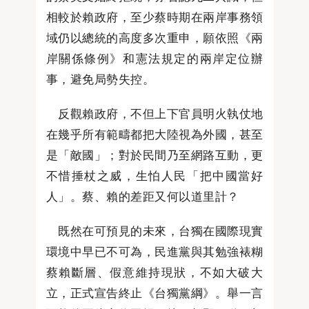
相較於賴政府，至少蔡時期在兩岸事務領
域仍以總統的高度多次重申，願依照《兩
岸關係條例》和憲法規定的兩岸定位辦
事，避免局勢失控。
反觀賴政府，不但上下官員明火執仗地
在幾乎所有範疇都把大陸視為外國，甚至
是「敵國」；對於民間乃至網路互動，更
不惜捶杖之威，生怕人民「把中國當好
人」。蔡、賴的差距又何以道里計？
既然在可預見的未來，台獨在國際現實
環境中早已不可為，民進黨與其勉強裱糊
蔡賴斷層、假意維持現狀，不如大破大
立，正式宣告終止《台獨黨綱》。舉一言