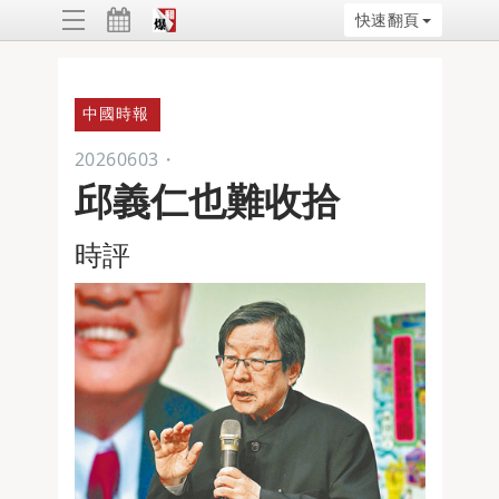
快速翻頁
ggle
vigation
中國時報
20260603
・
邱義仁也難收拾
時評