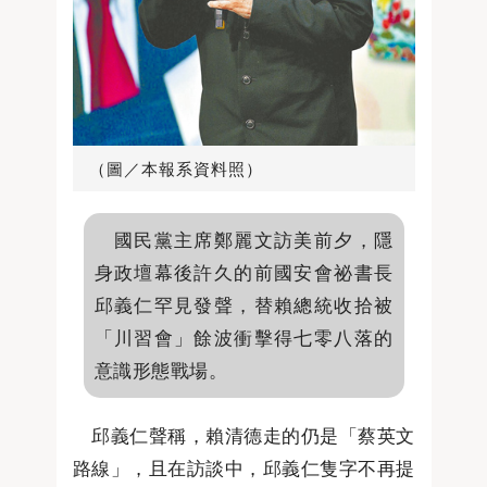
（圖／本報系資料照）
國民黨主席鄭麗文訪美前夕，隱
身政壇幕後許久的前國安會祕書長
邱義仁罕見發聲，替賴總統收拾被
「川習會」餘波衝擊得七零八落的
意識形態戰場。
邱義仁聲稱，賴清德走的仍是「蔡英文
路線」，且在訪談中，邱義仁隻字不再提