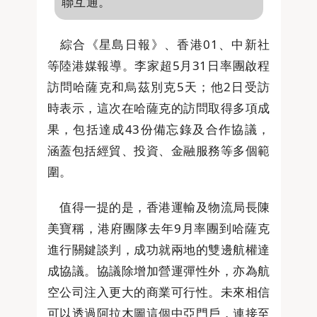
聯互通。
綜合《星島日報》、香港01、中新社
等陸港媒報導。李家超5月31日率團啟程
訪問哈薩克和烏茲別克5天；他2日受訪
時表示，這次在哈薩克的訪問取得多項成
果，包括達成43份備忘錄及合作協議，
涵蓋包括經貿、投資、金融服務等多個範
圍。
值得一提的是，香港運輸及物流局長陳
美寶稱，港府團隊去年9月率團到哈薩克
進行關鍵談判，成功就兩地的雙邊航權達
成協議。協議除增加營運彈性外，亦為航
空公司注入更大的商業可行性。未來相信
可以透過阿拉木圖這個中亞門戶，連接至