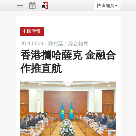
快速翻頁
ggle
vigation
中國時報
20260603
・
陳柏廷／綜合報導
香港攜哈薩克 金融合
作推直航