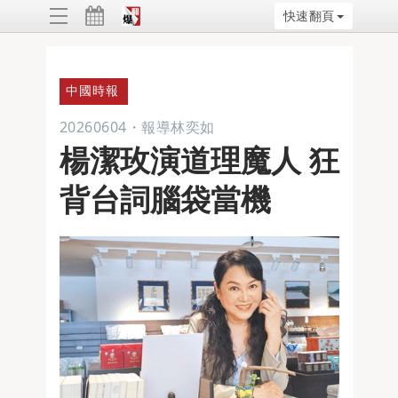
快速翻頁
ggle
vigation
中國時報
20260604
・
報導林奕如
楊潔玫演道理魔人 狂
背台詞腦袋當機