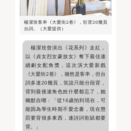
楊潔玫客串《大愛街2巷》，狂背20幾頁
台詞。（大愛提供）
楊潔玫曾演出《花系列》走紅，
以《貞女烈女豪放女》奪下最佳連
續劇女配角獎，這次演大愛新戲
《大愛街2巷》，雖然是客串，但台
詞多達20幾頁，笑說只能分段背，
背到最後連角色姓什麼都忘了，她
幽默自嘲：「從16歲拍到現在，可
能因為學生時期不愛念書，現在懲
罰要背很多東西，連詩詞歌賦都要
背。」