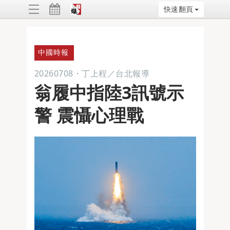
快速翻頁
ggle
vigation
中國時報
20260708
・
丁上程／台北報導
翁履中指陸3訊號示
警 震懾心理戰