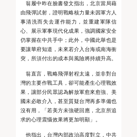
翁履中昨在臉書發文指出，北京當局藉
由飛彈試射，證明戰略核力量未因軍方人
事清洗而失去運作能力，並重建軍隊信
心、展示軍事現代化成果，強調國家安全
仍掌握在中共手中；此外，中國此舉也是
要讓華府知道，未來若介入台海或南海衝
突，所須付出的成本與風險將持續升高。
翁直言，戰略飛彈射程太遠，並非對台
灣的主要作戰工具，卻可能產生心理戰效
果，讓部分民眾認為解放軍愈來愈強、美
國未必敢介入，甚至質疑台灣再多準備也
沒有用，「若美方未強硬回應，北京所追
求的心理震懾效果將更加明顯」。
他指出，台灣內部政治高度對立，中共