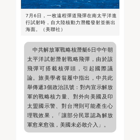
7月6日，一枚遠程彈道飛彈在南太平洋進
行試射時，自大陸核動力潛艦發射並衝出
海面。（美聯社）
中共解放軍戰略核潛艇6日中午朝
太平洋試射潛射戰略飛彈，由於該
飛彈可搭載核彈頭，引起國際議
論。旅美學者翁履中指出，中共此
舉傳遞3個政治訊號：對內宣示解放
軍的戰略核力量、對外向美國及印
太盟國示警、對台灣則可能產生心
理戰效果，「讓部分民眾認為解放
軍愈來愈強，美國未必敢介入」。