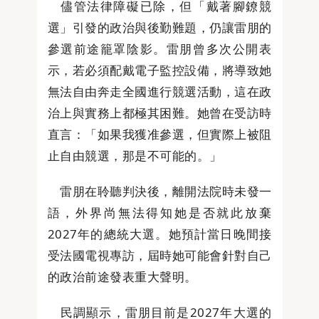
儘管法律障礙已除，但「戴著腳鐐競
選」引發的政治與後勤難題，仍讓雷朋的
參選前途籠罩陰影。雷朋曾多次公開表
示，若必須配戴電子監控設備，將導致她
無法自由奔走全國進行競選活動，這在政
治上與實務上都極其困難。她曾在受訪時
直言：「如果我獲准參選，但實際上被阻
止自由競選，那是不可能的。」
雷朋在聆聽判決後，離開法院時未發一
語，外界尚無法得知她是否就此放棄
2027年的總統大選。她預計當日晚間接
受法國電視專訪，屆時她可能會針對自己
的政治前途發表重大聲明。
民調顯示，雷朋目前是2027年大選的