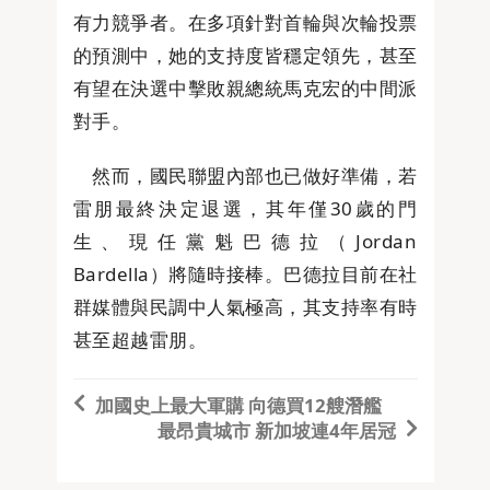
有力競爭者。在多項針對首輪與次輪投票
的預測中，她的支持度皆穩定領先，甚至
有望在決選中擊敗親總統馬克宏的中間派
對手。
然而，國民聯盟內部也已做好準備，若
雷朋最終決定退選，其年僅30歲的門
生、現任黨魁巴德拉（Jordan
Bardella）將隨時接棒。巴德拉目前在社
群媒體與民調中人氣極高，其支持率有時
甚至超越雷朋。
加國史上最大軍購 向德買12艘潛艦
最昂貴城市 新加坡連4年居冠