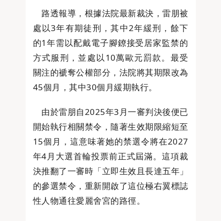
路透報導，根據法院最新裁決，雷朋被
處以3年有期徒刑，其中2年緩刑，餘下
的1年需以配戴電子腳鐐接受居家監禁的
方式服刑，並處以10萬歐元罰款。最受
關注的褫奪公權部分，法院將其期限改為
45個月，其中30個月緩期執行。
由於雷朋自2025年3月一審判決後便已
開始執行相關禁令，隨著生效期限縮短至
15個月，這意味著她的禁選令將在2027
年4月大選首輪投票前正式屆滿。這項裁
決推翻了一審時「立即生效且長達五年」
的參選禁令，重新開啟了這位極右翼標誌
性人物通往愛麗舍宮的路徑。