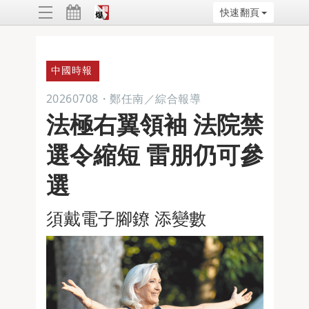
快速翻頁
ggle
vigation
中國時報
20260708
・
鄭任南／綜合報導
法極右翼領袖 法院禁
選令縮短 雷朋仍可參
選
須戴電子腳鐐 添變數