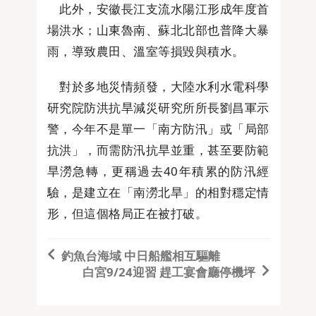
此外，安徽長江支流水陽江形成年度首
場洪水；山東魯南、蘇北北部也普降大暴
雨，導致農田、溫室等損毀與積水。
對於多地災情頻發，大陸水利水電科學
研究院防洪抗旱減災研究所所長劉昌軍示
警，今年不是單一「南方防汛」或「局部
抗洪」，而需防汛抗旱並重，甚至要防範
旱澇急轉，更稱過去40年積累的防汛經
驗，是建立在「南澇北旱」的相對穩定情
形，但這個格局正在被打破。
釣魚台海域 中日船艦相互驅離
白宮9/24迎習 趕工宴會廳停機坪