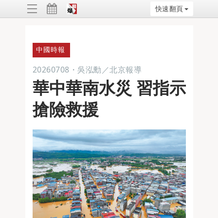
快速翻頁
ggle
vigation
中國時報
20260708
・
吳泓勳／北京報導
華中華南水災 習指示
搶險救援