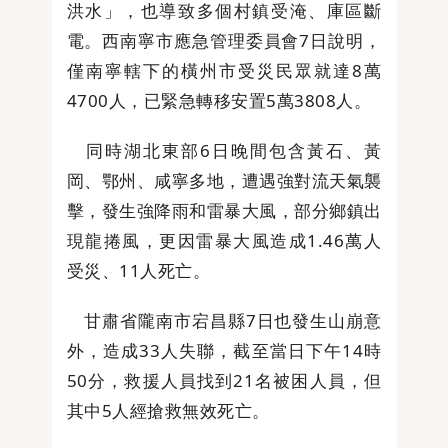
洪水」，也導致多個村鎮受淹、庫區斷
電。西南寧市應急管理委員會7日說明，
僅南寧轄下的橫州市受災民眾就達8萬
4700人，已緊急轉移安置5萬3808人。
同時湖北東部6日晚間包含黃石、黃
岡、鄂州、咸寧多地，遭遇強對流天氣襲
擊，發生強降雨和雷暴大風，部分鄉鎮出
現龍捲風，更因雷暴大風造成1.46萬人
受災、11人死亡。
甘肅省隴南市宕昌縣7日也發生山崩意
外，造成33人失聯，截至當日下午14時
50分，救援人員找到21名被困人員，但
其中5人經搶救無效死亡。