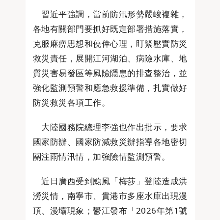
習近平強調，當前防汛形勢嚴峻複雜，
各地有關部門要抓好既定部署措施落實，
克服麻痹思想和僥倖心理，盯緊壓實防災
救災責任，展開江河湖泊、病險水庫、地
質災害易發區等風險隱患的排查整治，並
強化監測預警和應急救援準備，扎實做好
防災救災各項工作。
大陸國務院總理李強也作出批示，要求
國家防辦、國家防減救災辦指導各地密切
關注雨情汛情，加強險情監測預警。
近日廣西受到颱風「梅莎」登陸造成洪
澇災情，南寧市、貴港市多座水庫出現漫
頂、漫壩現象；鬱江發布「2026年第1號