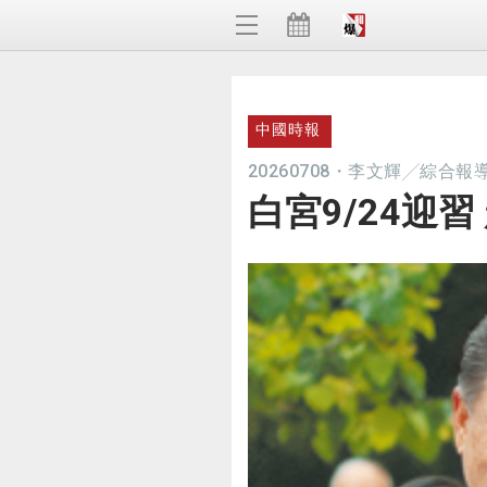
中國時報
20260708
・
李文輝╱綜合報
白宮9/24迎