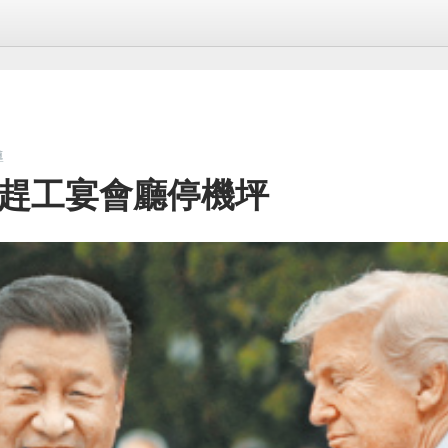
導
習 趕工宴會廳停機坪