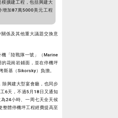
規模擴建工程，包括興建大
加87萬5000美元工程
中關係及其他重大議題交換意
陸戰隊一號」（Marine
用的花崗岩鋪面，並在停機坪
（Sikorsky）負擔。
，除興建大型宴會廳，也同步
工6天，不過5月18日又通知
為24小時、一周七天全天候
，使整體停機坪工程經費提高至