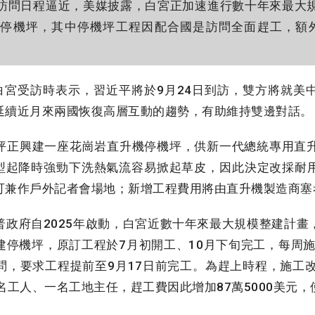
訪問日程逼近，美媒披露，白宮正加速進行數十年來最大
停機坪，其中停機坪工程因配合國是訪問全面趕工，額外增
宮受訪時表示，習近平將於9月24日到訪，雙方將就美
延續近月來兩國恢復高層互動的趨勢，有助維持雙邊對話。
正興建一座花崗岩直升機停機坪，供新一代總統專用直升機「
機型起降時強勁下洗熱氣流容易掀起草皮，因此決定改採耐
兼作戶外記者會場地；新增工程費用將由直升機製造商塞考斯基
政府自2025年啟動，白宮近數十年來最大規模整建計畫
停機坪，原訂工程於7月初開工、10月下旬完工，每周施
問，要求工程提前至9月17日前完工。為趕上時程，施工改
名工人、一名工地主任，趕工費因此增加87萬5000美元