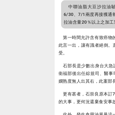
中聯油脂大豆沙拉油驗
6/30、7/1兩度再接
拉油含量20％以上之加工
第一時間允許含有致癌物的
此言一出，讓有識者絕倒。直
受。
石部長是少數出身台大急診
衛福部後出任綜規司、醫事
嫻熟度無人出其右，此案部
更有甚者，石崇良原本訂7
的大事，更何況還棄食安事
此外，發生食用油風暴這一