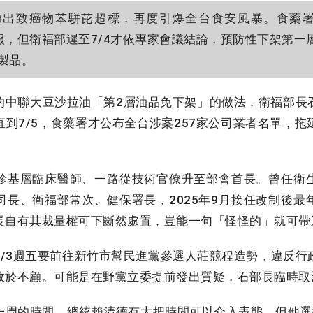
出致癌物苯駢芘超標，再度引爆全台食安風暴。食藥署
獲通報，但衛福部遲至7/4才依專家會議結論，預防性下架第
製品。
中聯大豆沙拉油「第2層油品免下架」的做法，衛福部長
到7/5，食藥署才公布全台涉案257家公司業者名單，
基層臨床醫師、一路從技術官僚升至部會首長。曾任衛
司長、衛福部常次、健保署長，2025年9月接任改制後最
長自有其裁量權可下斷然處置，豈能一句「怪怪的」就可帶
/3週五要前往新竹市幫民進黨參選人莊競程造勢，違反行
故於不顧。可能是在野黨立委提前發出質疑，石部長臨時取
周的時間，總統賴清德有大把時間可以介入表態，但他選擇