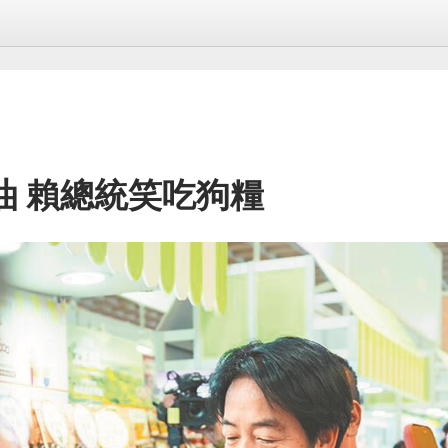
油 賴總統笑吃狗糧