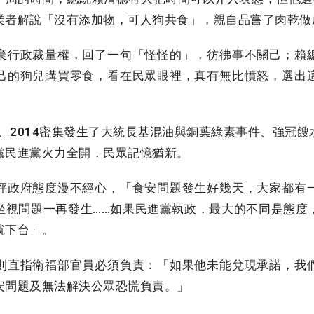
業者解說「沒有添加物，可人狗共食」，親自品嘗了肉乾做
行政裁量權，回了一句「怪怪的」，彷彿事不關己；賴
己的狗兒購買零食，看在民眾眼裡，真有無比憤怒，選出
、2014密集發生了大統長基混油與銅葉綠素事件、強冠
黨民進黨火力全開，民眾記憶猶新。
政府態度漫不經心，「食安問題發生好幾天，大家都有
坐視問題一再發生……如果民進黨執政，最大的不同是態度
就下台」。
直指衛福部官員必須負責：「如果他未能兌現承諾，我
安問題及無法解決公眾恐慌負責。」