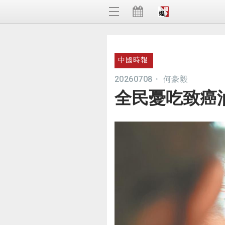
中國時報
20260708
・
何豪毅
全民憂吃致癌