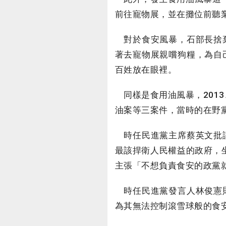
前往寵物展，並在攤位前聽
對於食安風暴，石部長捨棄
著去寵物展親嚐狗糧，為自
百姓放在眼裡。
同樣是食用油風暴，2013
油案等三案件，當時的在野
時任民進黨主席蔡英文批評
最該捍衛人民權益的政府，
主張「不想負責食安的政黨
時任民進黨發言人林俊憲則
為其無法控制滾雪球般的食