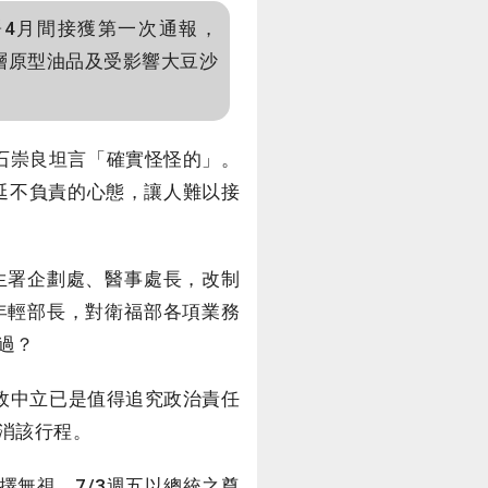
4月間接獲第一次通報，
一層原型油品及受影響大豆沙
石崇良坦言「確實怪怪的」。
拖延不負責的心態，讓人難以接
生署企劃處、醫事處長，改制
年輕部長，對衛福部各項業務
過？
政中立已是值得追究政治責任
消該行程。
無視，7/3週五以總統之尊