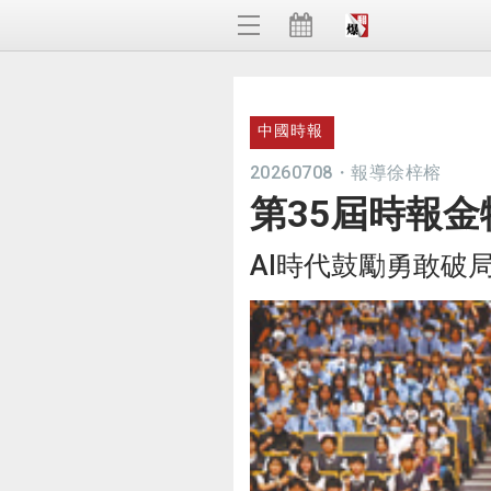
中國時報
20260708
・
報導徐梓榕
第35屆時報
AI時代鼓勵勇敢破