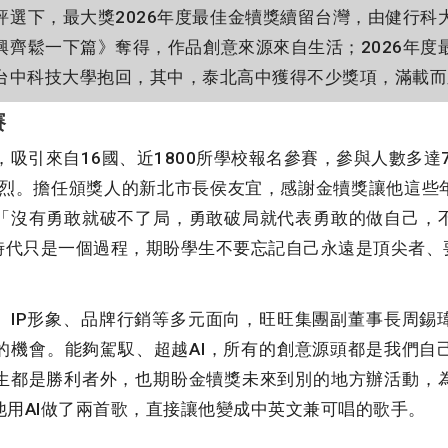
評選下，最大獎2026年度最佳金犢獎續留台灣，由健行科
興齊鬆一下篇》奪得，作品創意來源來自生活；2026年度
台中科技大學抱回，其中，泰北高中獲得不少獎項，滿載而
賽
吸引來自16國、近1800所學校報名參賽，參與人數多達7
為激烈。擔任頒獎人的新北市長侯友宜，感謝金犢獎讓他這些
「沒有勇敢就破不了局，勇敢破局就代表勇敢的做自己，
I時代只是一個過程，期盼學生不要忘記自己永遠是頂尖者、
IP形象、品牌行銷等多元面向，旺旺集團副董事長周錫
的機會。能夠駕馭、超越AI，所有的創意源頭都是我們自
生都是勝利者外，也期盼金犢獎未來到別的地方辦活動，
他用AI做了兩首歌，直接讓他變成中英文兼可唱的歌手。