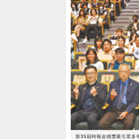
第35屆時報金犢獎吸引眾多