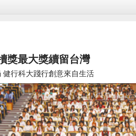
金犢獎最大獎續留台灣
局 健行科大踐行創意來自生活