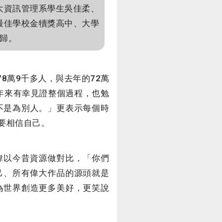
大資訊管理系學生吳佳柔、
最佳學校金犢獎高中、大學
歸。
8萬9千多人，與去年的72萬
年來有幸見證整個過程，也勉
不是為別人。」更表示每個時
要相信自己。
瑋以今昔資源做對比，「你們
己、所有偉大作品的源頭就是
為世界創造更多美好，更笑說