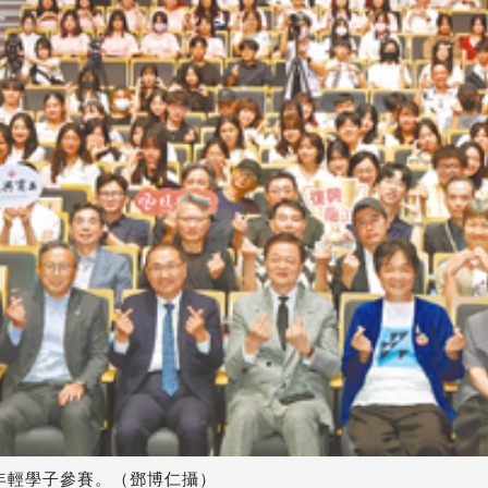
年輕學子參賽。（鄧博仁攝）