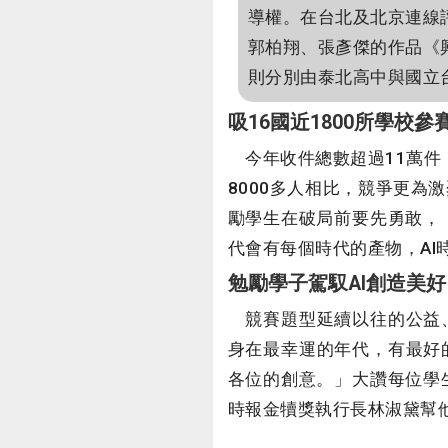
導權。在台北及北京連線
郭柏翔、張彥傑的作品《
則分別由泰北高中與國立
吸16國近1800所學校參
今年收件總數超過11萬件，
8000多人相比，競爭更
勵學生在破局前要先勇敢，
代會有每個時代的產物，A
勉勵學子駕馭AI創造美好
競賽題型延續以往的公益、
身在最幸運的年代，有最好
各位的創意。」大讚每位學
時報金犢獎執行長林淑黛幫