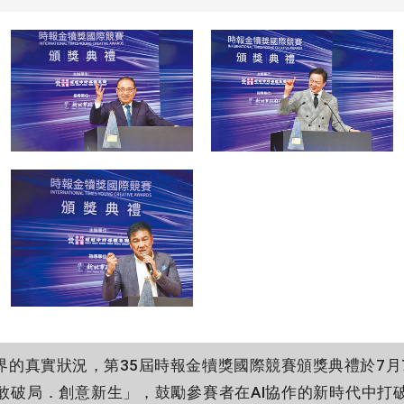
的真實狀況，第35屆時報金犢獎國際競賽頒獎典禮於7月
敢破局．創意新生」，鼓勵參賽者在AI協作的新時代中打