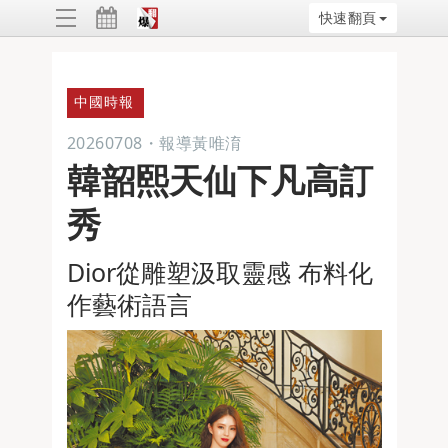
快速翻頁
ggle
vigation
中國時報
20260708
・
報導黃唯淯
韓韶熙天仙下凡高訂
秀
Dior從雕塑汲取靈感 布料化
作藝術語言