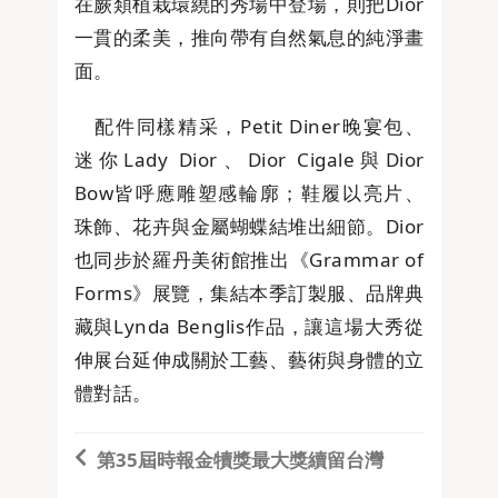
在蕨類植栽環繞的秀場中登場，則把Dior
一貫的柔美，推向帶有自然氣息的純淨畫
面。
配件同樣精采，Petit Diner晚宴包、
迷你Lady Dior、Dior Cigale與Dior
Bow皆呼應雕塑感輪廓；鞋履以亮片、
珠飾、花卉與金屬蝴蝶結堆出細節。Dior
也同步於羅丹美術館推出《Grammar of
Forms》展覽，集結本季訂製服、品牌典
藏與Lynda Benglis作品，讓這場大秀從
伸展台延伸成關於工藝、藝術與身體的立
體對話。
第35屆時報金犢獎最大獎續留台灣