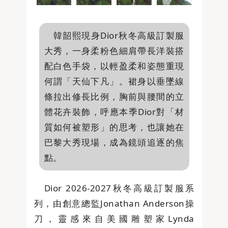
韓韶熙現身Dior秋冬高級訂製服
大秀，一身柔粉色細肩帶長洋裝搭
配白色手袋，以輕盈柔和姿態重現
何謂「天仙下凡」。裙身以垂墜線
條拉出修長比例，胸前與腰間的立
體花卉裝飾，呼應本季Dior對「材
質如何被塑形」的思考，也讓她在
巴黎大秀現場，成為鏡頭追逐的焦
點。
Dior 2026-2027秋冬高級訂製服系
列，由創意總監Jonathan Anderson操
刀，靈感來自美國雕塑家Lynda