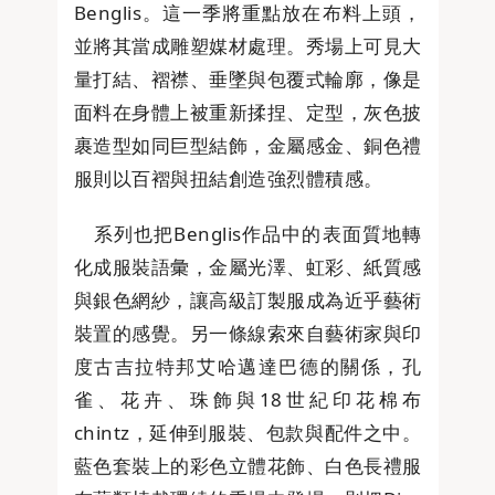
Benglis。這一季將重點放在布料上頭，
並將其當成雕塑媒材處理。秀場上可見大
量打結、褶襟、垂墜與包覆式輪廓，像是
面料在身體上被重新揉捏、定型，灰色披
裹造型如同巨型結飾，金屬感金、銅色禮
服則以百褶與扭結創造強烈體積感。
系列也把Benglis作品中的表面質地轉
化成服裝語彙，金屬光澤、虹彩、紙質感
與銀色網紗，讓高級訂製服成為近乎藝術
裝置的感覺。另一條線索來自藝術家與印
度古吉拉特邦艾哈邁達巴德的關係，孔
雀、花卉、珠飾與18世紀印花棉布
chintz，延伸到服裝、包款與配件之中。
藍色套裝上的彩色立體花飾、白色長禮服