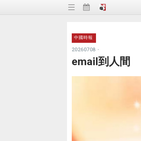
中國時報
20260708
・
email到人間