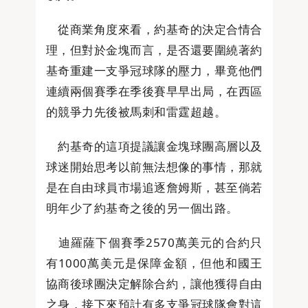
從商業角度來看，約基奇的決定合情合
理，但對於金塊而言，是否還要圍繞著約
基奇重建一支爭冠球隊的壓力，畢竟他們
連續兩個賽季在季後賽早早出局，在西區
的競爭力先後被馬刺和雷霆超越。
約基奇的這項提議讓金塊球團高層以及
球迷開始思考以前無法想像的事情，那就
是在自由球員市場追逐詹姆斯，甚至倘若
明年少了約基奇之後的另一個出路。
迪羅薩下個賽季2570萬美元的合約只
有1000萬美元是保障金額，但他和國王
協商後球團決定解除合約，讓他獲得自由
之身，接下來預計有多支爭冠球隊會對這