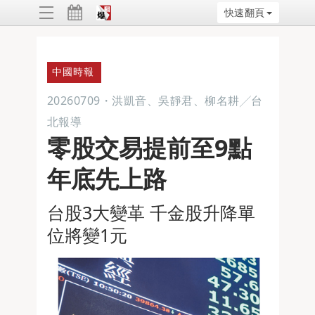
快速翻頁
ggle
vigation
中國時報
20260709
・
洪凱音、吳靜君、柳名耕╱台
北報導
零股交易提前至9點
年底先上路
台股3大變革 千金股升降單
位將變1元