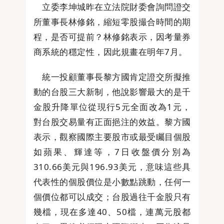
立委李坤城昨在立法院財委會詢問證交
所董事長林修銘，縮短零股撮合時間的期
程，是否可提前？林修銘表示，因考量券
商系統的穩定性，因此規畫在明年7月。
統一投顧董事長黎方國肯定證交所擬推
動的台股三大新制，他說影響最大的是千
金股升降單位從現行5元全面改為1元，
對台股交易量有正面挹注的效益。黎方國
表示，觀察國際主要股市或最受矚目個股
如蘋果、輝達等，7日收盤價分別為
310.66美元與196.93美元，意味這些具
代表性的個股價位是小數點跳動，任何一
個價位都可以成交；台股過往千金股只有
幾檔，現在多達40、50檔，連萬元股都