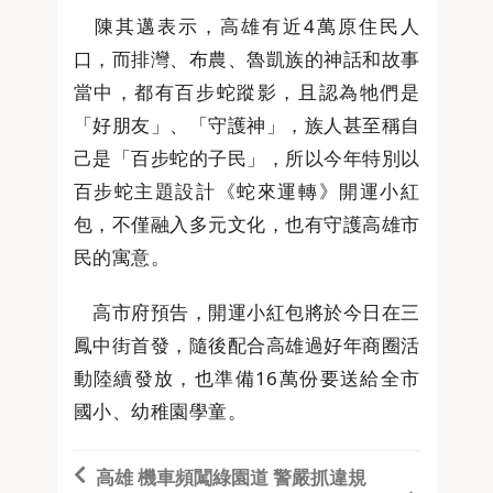
陳其邁表示，高雄有近4萬原住民人
口，而排灣、布農、魯凱族的神話和故事
當中，都有百步蛇蹤影，且認為牠們是
「好朋友」、「守護神」，族人甚至稱自
己是「百步蛇的子民」，所以今年特別以
百步蛇主題設計《蛇來運轉》開運小紅
包，不僅融入多元文化，也有守護高雄市
民的寓意。
高市府預告，開運小紅包將於今日在三
鳳中街首發，隨後配合高雄過好年商圈活
動陸續發放，也準備16萬份要送給全市
國小、幼稚園學童。
高雄 機車頻闖綠園道 警嚴抓違規