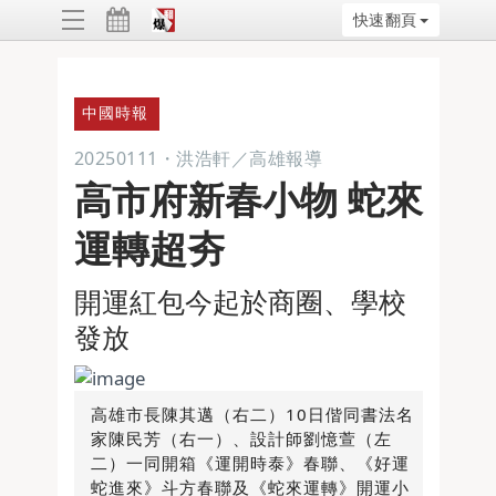
快速翻頁
ggle
vigation
中國時報
20250111
・
洪浩軒／高雄報導
高市府新春小物 蛇來
運轉超夯
開運紅包今起於商圈、學校
發放
高雄市長陳其邁（右二）10日偕同書法名
家陳民芳（右一）、設計師劉憶萱（左
二）一同開箱《運開時泰》春聯、《好運
蛇進來》斗方春聯及《蛇來運轉》開運小