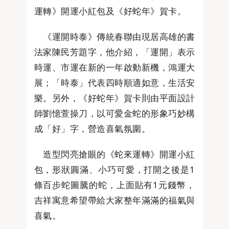
運轉》開運小紅包及《好蛇年》賀卡。
《運開時泰》傳統春聯由現居高雄的書
法家陳民芳題字，他介紹，「運開」表示
時運、市運在新的一年啟動新機，鴻運大
展；「時泰」代表四時順適如意，生活安
樂。另外，《好蛇年》賀卡則由平面設計
師劉憶萱操刀，以可愛金蛇的形象巧妙構
成「好」字，營造喜氣氛圍。
造型閃亮搶眼的《蛇來運轉》開運小紅
包，形狀圓滿、小巧可愛，打開之後是1
條百步蛇圖騰的蛇，上面貼有1元錢幣，
吉祥寓意希望帶給大家整年滿滿的福氣與
喜氣。