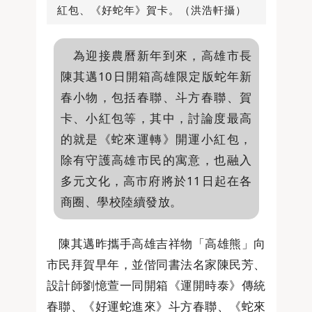
紅包、《好蛇年》賀卡。（洪浩軒攝）
為迎接農曆新年到來，高雄市長
陳其邁10日開箱高雄限定版蛇年新
春小物，包括春聯、斗方春聯、賀
卡、小紅包等，其中，討論度最高
的就是《蛇來運轉》開運小紅包，
除有守護高雄市民的寓意，也融入
多元文化，高市府將於11日起在各
商圈、學校陸續發放。
陳其邁昨攜手高雄吉祥物「高雄熊」向
市民拜賀早年，並偕同書法名家陳民芳、
設計師劉憶萱一同開箱《運開時泰》傳統
春聯、《好運蛇進來》斗方春聯、《蛇來