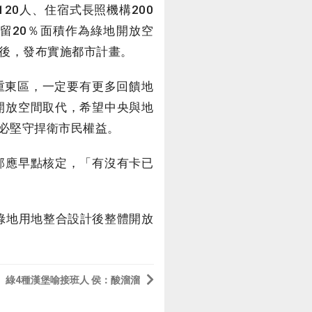
0人、住宿式長照機構200
留20％面積作為綠地開放空
成後，發布實施都市計畫。
重東區，一定要有更多回饋地
開放空間取代，希望中央與地
必堅守捍衛市民權益。
部應早點核定，「有沒有卡已
綠地用地整合設計後整體開放
綠4種漢堡喻接班人 侯：酸溜溜