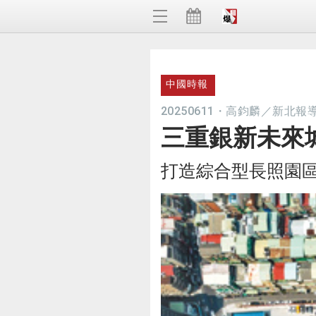
中國時報
20250611
・
高鈞麟／新北報
三重銀新未來
打造綜合型長照園區