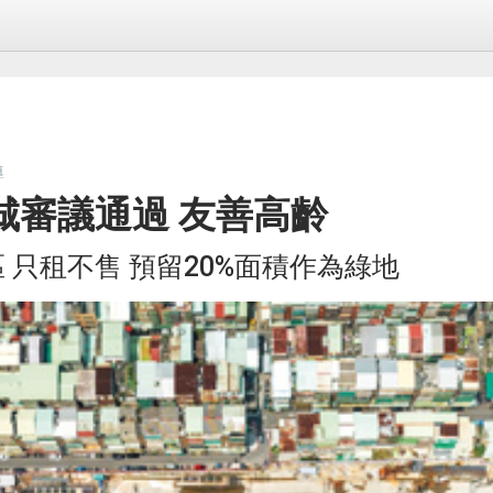
導
城審議通過 友善高齡
 只租不售 預留20%面積作為綠地