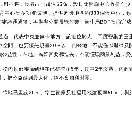
租不售，長者占比超過65％，設日間照顧中心收托至少12
育中心等多功能設施，提供周邊地區約300個停車位，預
昨審議通過後，再舉辦公開展覽作業；衛生局BOT招商完
過，代表中央並無卡地方，該址位於人口高度密集的三
車空間，也要優先規畫20％以上的綠地，不能僅以退縮及
顧公益性，在地居民聲音要聽進去，不能僅顧商業利益，務
從內政部審議到現在已整整花5年，其中2年沒審，內政
赴，把公益做到最大化，絕不會圖利財團。
綠地已畫設20％、衛生醫療及社福用地建蔽率60％，與