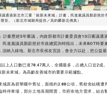
審議通過新北市三重「銀新未來城」計畫，民進黨議員顏蔚慈於市
民聲音。（新北市城鄉局提供／高鈞麟新北傳真）
」計畫歷經5年審議，內政部都市計畫委員會10日審議通
。民進黨議員顏蔚慈於市政總質詢時指出，未來BOT時要
，須納入綠地。新北市長侯友宜說，會全力以赴，把公益最
以上人口數已達78.47萬人，全國最多，占總人口近2成。
銀新未來城」為高齡友善城市的重要示範據點。
城原為碧華國中舊址，面積約2.88公頃，舊校舍結構遭
臨時停車場，部分土地長期閒置，市府依地方需求，結合