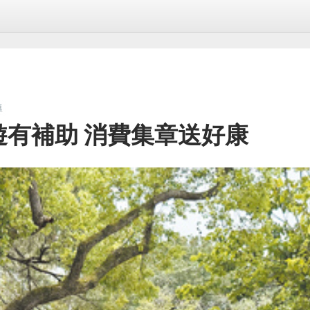
導
蓮遊有補助 消費集章送好康