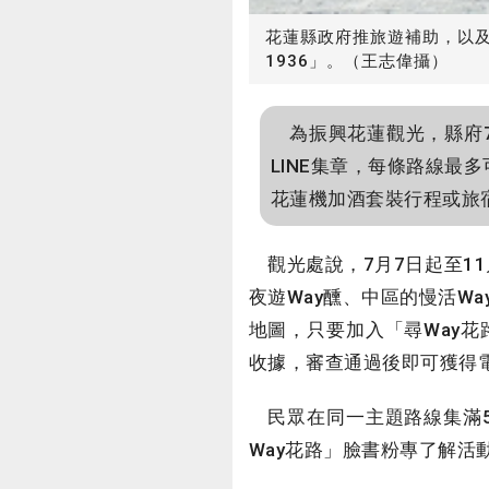
花蓮縣政府推旅遊補助，以
1936」。（王志偉攝）
為振興花蓮觀光，縣府7
LINE集章，每條路線最
花蓮機加酒套裝行程或旅宿
觀光處說，7月7日起至11
夜遊Way醺、中區的慢活Wa
地圖，只要加入「尋Way花
收據，審查通過後即可獲得
民眾在同一主題路線集滿5
Way花路」臉書粉專了解活