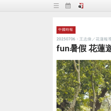
中國時報
20250706
・
王志偉／花蓮報
fun暑假 花