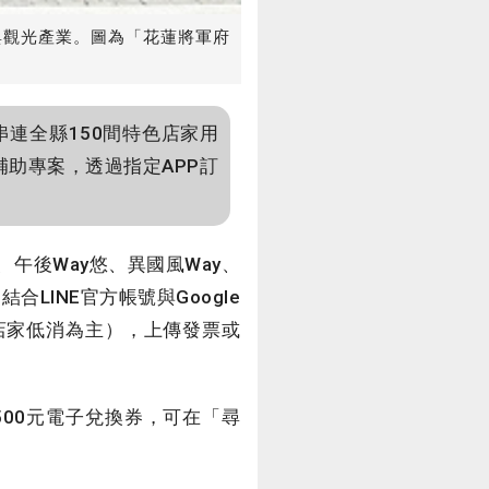
與觀光產業。圖為「花蓮將軍府
連全縣150間特色店家用
補助專案，透過指定APP訂
午後Way悠、異國風Way、
LINE官方帳號與Google
以店家低消為主），上傳發票或
00元電子兌換券，可在「尋