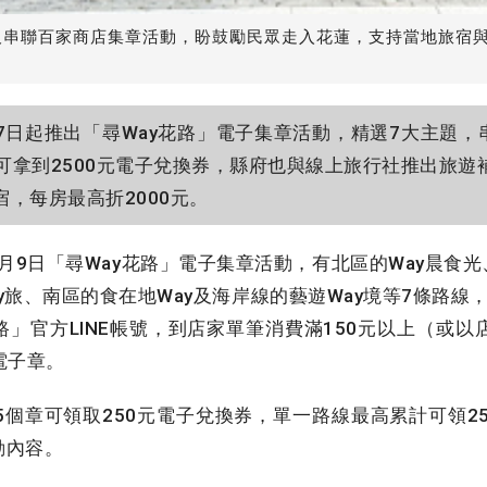
及串聯百家商店集章活動，盼鼓勵民眾走入花蓮，支持當地旅宿
日起推出「尋Way花路」電子集章活動，精選7大主題，串
多可拿到2500元電子兌換券，縣府也與線上旅行社推出旅遊
，每房最高折2000元。
月9日「尋Way花路」電子集章活動，有北區的Way晨食光、
y旅、南區的食在地Way及海岸線的藝遊Way境等7條路線，結合
路」官方LINE帳號，到店家單筆消費滿150元以上（或
電子章。
個章可領取250元電子兌換券，單一路線最高累計可領25
動內容。