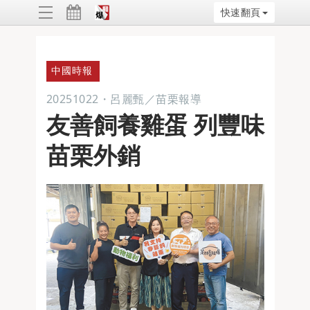
快速翻頁
ggle
vigation
中國時報
20251022
・
呂麗甄／苗栗報導
友善飼養雞蛋 列豐味
苗栗外銷