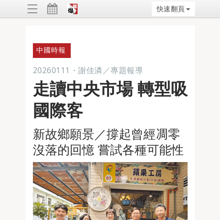
快速翻頁
ggle
vigation
中國時報
20260111
・
謝佳潾／專題報導
走讀中央市場 轉型吸
國際客
新故鄉願景／撐起曾經凋零
沒落的回憶 嘗試各種可能性