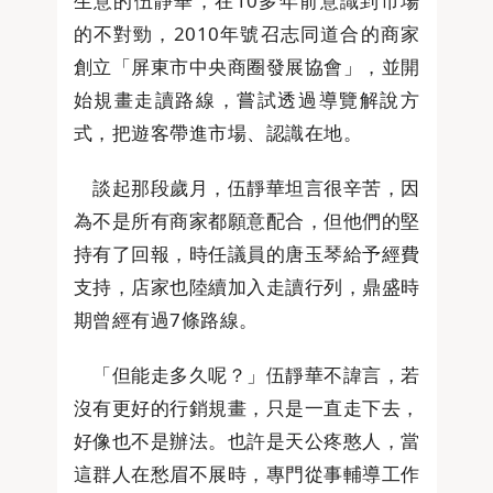
生意的伍靜華，在10多年前意識到市場
的不對勁，2010年號召志同道合的商家
創立「屏東市中央商圈發展協會」，並開
始規畫走讀路線，嘗試透過導覽解說方
式，把遊客帶進市場、認識在地。
談起那段歲月，伍靜華坦言很辛苦，因
為不是所有商家都願意配合，但他們的堅
持有了回報，時任議員的唐玉琴給予經費
支持，店家也陸續加入走讀行列，鼎盛時
期曾經有過7條路線。
「但能走多久呢？」伍靜華不諱言，若
沒有更好的行銷規畫，只是一直走下去，
好像也不是辦法。也許是天公疼憨人，當
這群人在愁眉不展時，專門從事輔導工作