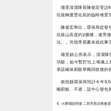
埔里清潔隊長陳俊宏受訪時
垃圾轉運焚化前的臨時堆置
陳俊宏舉出，環保局從發包
垃圾山高度約2層樓，連旁
法。」另指李易書未就此事
埔里鎮公所表示，清潔隊部原
功能；如今暫貯坑上堆滿上
承諾確保廚餘單獨回收後的
南投縣環保局預計今年5月
噸廚餘。不過，該中心發包
火葬場說明會 二林芳苑自救會