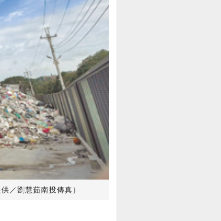
提供／劉慧茹南投傳真）