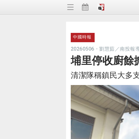
中國時報
20260506
・
劉慧茹／南投報
埔里停收廚餘
清潔隊稱鎮民大多支