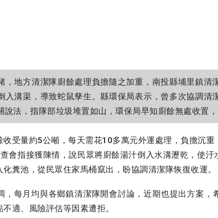
，地方清潔隊廚餘處理負擔隨之加重，南投縣埔里鎮清
倒入溝渠，導致蛇鼠孳生。縣環保局表示，曾多次協調清
關說法，指隊部垃圾堆置如山，環保局早知廚餘無處收置，
收受量約5公噸，每天需花10多萬元外運處理，負擔沉重
審查會指接獲陳情，說民眾將廚餘湯汁倒入水溝瀝乾，使汙
入化糞池，從民眾住家馬桶竄出，盼協調清潔隊恢復收運。
，每月均與各鄉鎮清潔隊開會討論，近期也提出方案，
點不適、風險評估等因素遭拒。