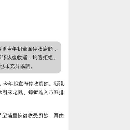
潔隊今年初全面停收廚餘，
潔隊恢復收運，均遭拒絕。
也未充分協調。
，今年起宣布停收廚餘。縣議
水引來老鼠、蟑螂進入市區排
希望埔里恢復收受廚餘，再由