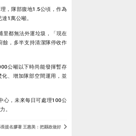
，隊部腹地1.5公頃，作為
已達1萬公噸。
埔里都無法外運垃圾，「現在
廚餘，多半支持清潔隊停收作
000公噸以下時尚能發揮暫存
焚化、增加隊部空間運用，並
心，未來每日可處理100公
壓力。
縣長提名膠著 王惠美：把縣政做好