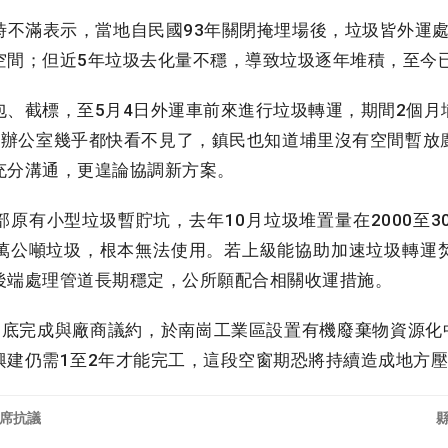
不滿表示，當地自民國93年關閉掩埋場後，垃圾皆外運處理
空間；但近5年垃圾去化量不穩，導致垃圾逐年堆積，至今
、截標，至5月4日外運車前來進行垃圾轉運，期間2個月
邊辦公室幾乎都快看不見了，鎮民也知道埔里沒有空間暫放
充分溝通，更遑論協調新方案。
有小型垃圾暫貯坑，去年10月垃圾堆置量在2000至3
萬公噸垃圾，根本無法使用。若上級能協助加速垃圾轉運
後端處理管道長期穩定，公所願配合相關收運措施。
底完成與廠商議約，於南崗工業區設置有機廢棄物資源化中
興建仍需1至2年才能完工，這段空窗期恐將持續造成地方
退席抗議