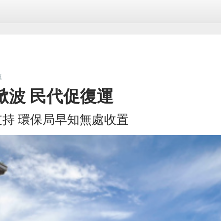
導
掀波 民代促復運
持 環保局早知無處收置