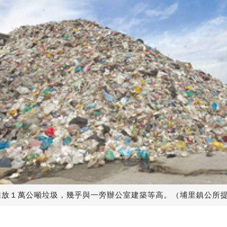
堆放１萬公噸垃圾，幾乎與一旁辦公室建築等高。（埔里鎮公所