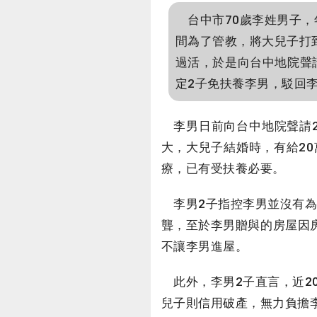
台中市70歲李姓男子，
間為了管教，將大兒子打
過活，於是向台中地院聲
定2子免扶養李男，駁回
李男日前向台中地院聲請2
大，大兒子結婚時，有給2
療，已有受扶養必要。
李男2子指控李男並沒有為
聾，至於李男贈與的房屋因
不讓李男進屋。
此外，李男2子直言，近2
兒子則信用破產，無力負擔