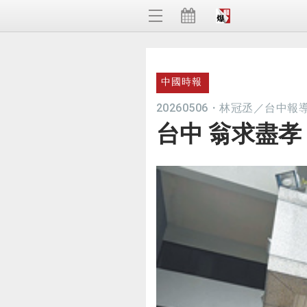
中國時報
20260506
・
林冠丞／台中報
台中 翁求盡孝