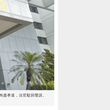
肉盡孝道，法官駁回聲請。