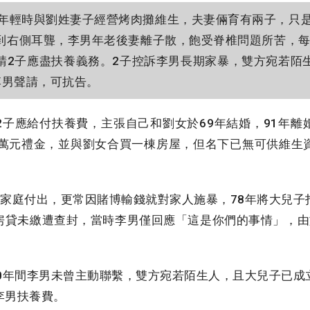
年輕時與劉姓妻子經營烤肉攤維生，夫妻倆育有兩子，只是
到右側耳聾，李男年老後妻離子散，飽受脊椎問題所苦，每個
請2子應盡扶養義務。2子控訴李男長期家暴，雙方宛若陌
李男聲請，可抗告。
子應給付扶養費，主張自己和劉女於69年結婚，91年離
0萬元禮金，並與劉女合買一棟房屋，但名下已無可供維生
家庭付出，更常因賭博輸錢就對家人施暴，78年將大兒子
房貸未繳遭查封，當時李男僅回應「這是你們的事情」，由
0年間李男未曾主動聯繫，雙方宛若陌生人，且大兒子已成
李男扶養費。