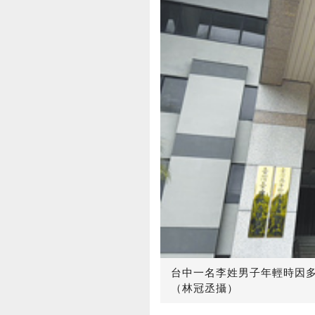
台中一名李姓男子年輕時因
（林冠丞攝）