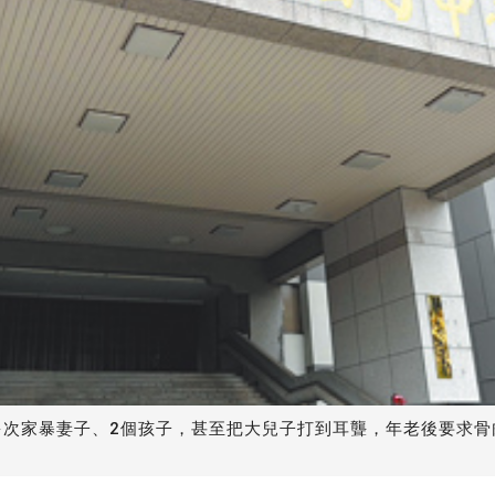
多次家暴妻子、2個孩子，甚至把大兒子打到耳聾，年老後要求骨