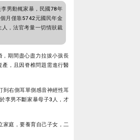
李男動輒家暴，民國78年
月僅靠5742元國民年金
生人，法官考量一切情狀裁
婚，期間盡心盡力拉拔小孩長
資產，且因脊椎問題需進行醫
打到右側耳單側感音神經性耳
於李男不斷家暴母子3人，才
立家庭，要養育自己子女，二