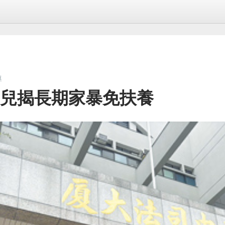
導
 兒揭長期家暴免扶養