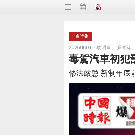
中國時報
20260603
・
蔡明亘、張睿廷
毒駕汽車初犯罰
修法嚴懲 新制年底