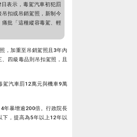
2日表示，毒駕汽車初犯罰
直接吊扣或吊銷駕照，新制今
，痛批「這種縱容毒駕、輕
照，加重至吊銷駕照且3年內
三、四級毒品則吊扣駕照，且
駕汽車罰12萬元與機車9萬
4年暴增逾200倍。行政院長
下，提高為5年以上12年以