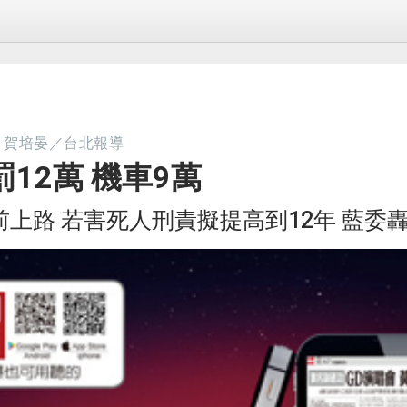
、賀培晏／台北報導
12萬 機車9萬
前上路 若害死人刑責擬提高到12年 藍委