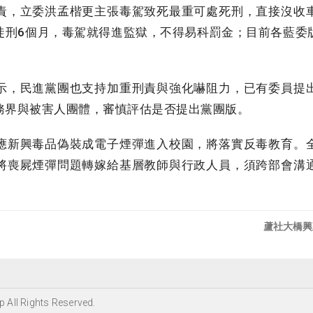
，立委洪孟楷更主張毒駕致死最重可處死刑，直接沒收
徒刑6個月，毒駕就得進監獄，不得易科罰金；目前各藍委
，民進黨團也支持加重刑責與強化嚇阻力，已有委員提
務界與被害人團體，審慎評估是否提出黨團版。
新興毒品偽裝成電子煙彈進入校園，將落實反毒教育。
將喪屍煙彈問題轉嫁給基層教師與行政人員，須跨部會溝
蘆社大橋興
 All Rights Reserved.