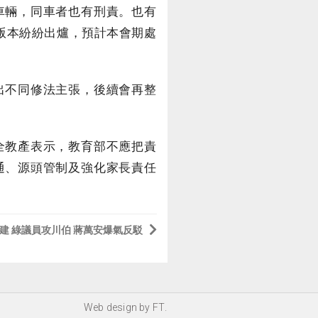
車輛，同車者也有刑責。也有
版本紛紛出爐，預計本會期處
出不同修法主張，後續會再整
全教產表示，教育部不應把責
通、源頭管制及強化家長責任
建 綠議員攻川伯 蔣萬安爆氣反駁
Web design by
FT
.