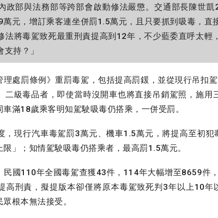
內政部與法務部等跨部會啟動修法嚴懲。交通部長陳世凱
9萬元，增訂乘客連坐併罰1.5萬元，且只要抓到吸毒，
修法將毒駕致死最重刑責提高到12年，不少藍委直呼太輕
會支持？」
理處罰條例》重罰毒駕，包括提高罰鍰，並從現行吊扣駕
、二級毒品者，即使當時沒開車也將直接吊銷駕照，施用
同車滿18歲乘客明知駕駛吸毒仍搭乘，一併受罰。
，現行汽車毒駕罰3萬元、機車1.5萬元，將提高至初犯毒
限」；知情駕駛吸毒仍搭乘者，最高罰1.5萬元。
國110年全國毒駕查獲43件，114年大幅增至8659件，
提高刑責，擬提版本卻僅將原本毒駕致死判3年以上10年以
民眾根本無法接受。