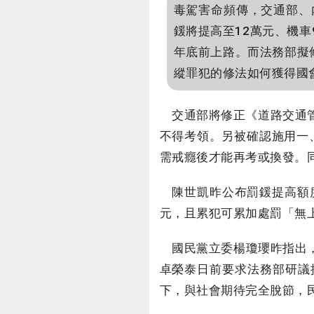
毒駕害命頻傳，交通部、
鍰將提高至12萬元、機車
年底前上路。而法務部擬
縱罪犯的修法如何獲得國
交通部將修正《道路交通管
不得考領。另被確認施用一
需戒癮後才能再考或換發。
陳世凱昨公布罰鍰提高額度
元，且累犯可累加處罰「無上
國民黨立委楊瓊瓔昨指出，民
卓榮泰日前要求法務部研議
下，與社會期待完全脫節，