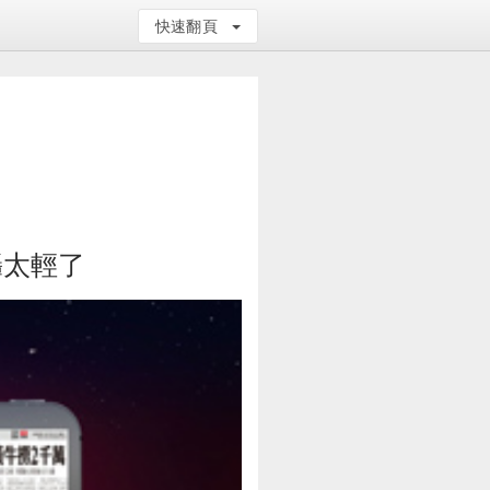
快速翻頁
轟太輕了