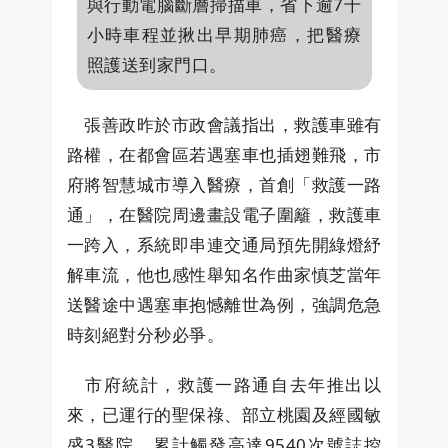
與行動電腦斷層掃描車，省下逾7千
小時車程並揪出早期肺癌，把醫療
照護送到家門口。
張善政昨於市政會議指出，救護車雖有
路權，在都會區若遇塞車也插翅難飛，市
府將智慧城市導入醫療，首創「救護一路
通」，在醫院周邊畫設電子圍籬，救護車
一跨入，系統即串連交通局預先開綠燈紓
解車流，他也感性舉知名作曲家慎芝當年
送醫途中遇塞車抱憾離世為例，強調危急
時刻絕對分秒必爭。
市府統計，救護一路通自去年推出以
來，已運行的聖保祿、部立桃園及經國敏
盛3醫院，累計觸發高達9540次號誌控