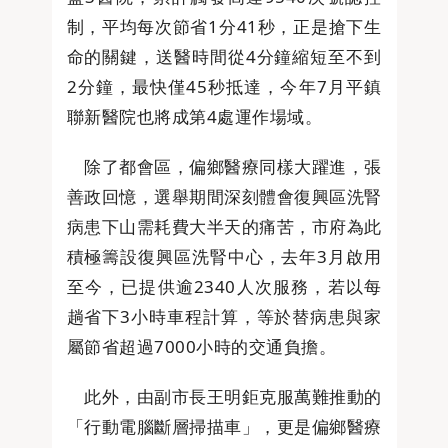
制，平均每次節省1分41秒，正是搶下生
命的關鍵，送醫時間從4分鐘縮短至不到
2分鐘，最快僅45秒抵達，今年7月平鎮
聯新醫院也將成第4處運作場域。
除了都會區，偏鄉醫療同樣大躍進，張
善政回憶，選舉期間深刻體會復興區洗腎
病患下山需耗費大半天的痛苦，市府為此
積極籌設復興區洗腎中心，去年3月啟用
至今，已提供逾2340人次服務，若以每
趟省下3小時車程計算，等於替病患與家
屬節省超過7000小時的交通負擔。
此外，由副市長王明鉅克服萬難推動的
「行動電腦斷層掃描車」，更是偏鄉醫療