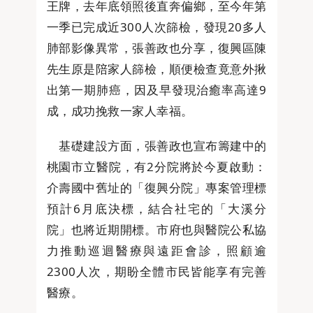
王牌，去年底領照後直奔偏鄉，至今年第
一季已完成近300人次篩檢，發現20多人
肺部影像異常，張善政也分享，復興區陳
先生原是陪家人篩檢，順便檢查竟意外揪
出第一期肺癌，因及早發現治癒率高達9
成，成功挽救一家人幸福。
基礎建設方面，張善政也宣布籌建中的
桃園市立醫院，有2分院將於今夏啟動：
介壽國中舊址的「復興分院」專案管理標
預計6月底決標，結合社宅的「大溪分
院」也將近期開標。市府也與醫院公私協
力推動巡迴醫療與遠距會診，照顧逾
2300人次，期盼全體市民皆能享有完善
醫療。