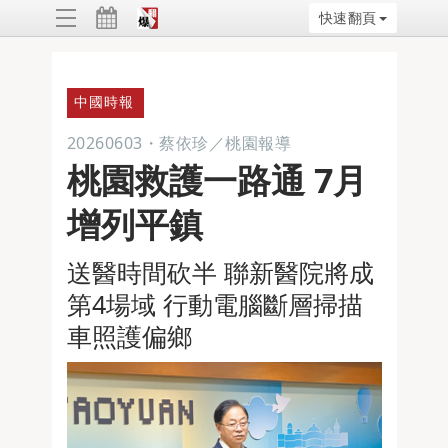
快速翻頁
ggle
vigation
中國時報
20260603
・
蔡依珍／桃園報導
桃園救護一路通 7月
增列平鎮
送醫時間砍半 聯新醫院將成
第4場域 行動電腦斷層掃描
車照護偏鄉