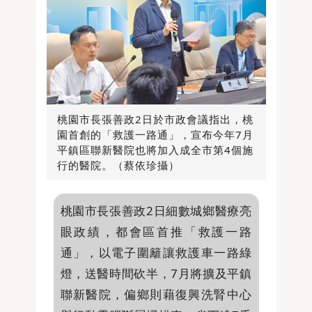
桃園市長張善政2日於市政會議指出，桃
園首創的「救護一路通」，宣布今年7月
平鎮區聯新醫院也將加入成全市第4個施
行的醫院。（蔡依珍攝）
桃園市長張善政2日細數城鄉醫療亮
眼政績，都會區首推「救護一路
通」，以電子圍籬讓救護車一路綠
燈，送醫時間砍半，7月將擴及平鎮
聯新醫院，偏鄉則藉復興洗腎中心