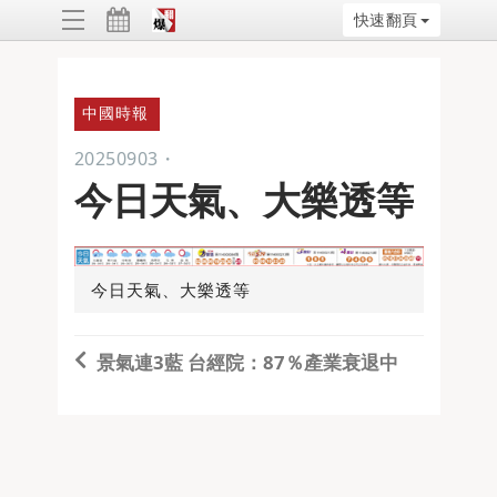
快速翻頁
ggle
vigation
中國時報
20250903
・
今日天氣、大樂透等
今日天氣、大樂透等
景氣連3藍 台經院：87％產業衰退中