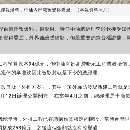
億浮報爆料，中油內部喊冤覺得委屈。（本報資料照片）
百億浮報爆料，遭影射、時任中油總經理李順欽接受媒
更覺得委屈，外界雖繪聲繪影，但最重要的錄音檔證據，
程預算原本94億元，但中油內部高層暗示工程業者抬價
已退休的李順欽因此被影射就是下令的總經理。
推改良版「外推方案」，其中一項外廓防波堤新建工程就是
年1月12日辦理公開閱覽，在當年4月之前，總經理是李
經理時，外推工程已在請購預算核定的階段。當時台灣世
整成253億元，之後這個金額就沒有改變過。