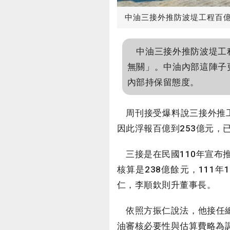
中油三接外推防波堤工程百
中油三接外推防波堤工程
無關」。中油內部這陣子
內部持保留態度。
周刊接受爆料說三接外推工
因此浮報百億到253億元，
三接是在民國110年宣布
核算是238億餘元，111
仁，李順欽則升董事長。
依照方振仁說法，他接任總
油審核必要性與估算費略為調