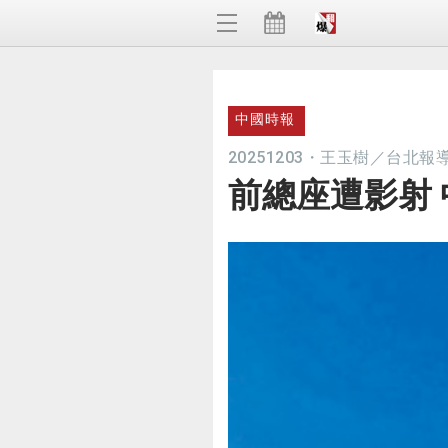
中國時報
20251203
・
王玉樹／台北報
前總座遭影射