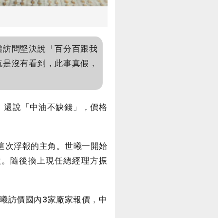
體訪問堅決說「百分百跟我
就是沒有看到，此事真假，
，還說「中油不缺錢」，價格
這次浮報的主角。世曦一開始
順欽。隨後換上現任總經理方振
曦訪價國內3家廠家報價，中