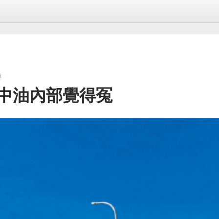
導
 中油內部覺得冤