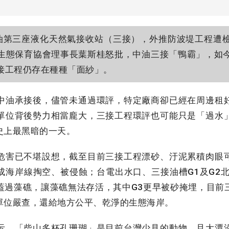
第三座液化天然氣接收站（三接），外推防波堤工程遭
生態保育協會理事長葉斯桂怒批，中油三接「鴨霸」，如
接工程仍存在種種「面紗」。
油承接後，儘管未通過環評，特定廠商卻已經在周邊租
單位背後勢力相當龐大，三接工程環評也可能只是「過水
史上最黑暗的一天。
害已不堪設想，截至目前三接工程漂砂、汙泥累積肉眼
成海岸線掏空、被侵蝕；台電出水口、三接油槽G1及G2北
蓋過藻礁，讓藻礁無法存活，其中G3更早被砂掩埋，目前
單位嚴查，還給地方公平、乾淨的生態海岸。
，「柴山多杯孔珊瑚」是目前台灣少見的動物，且大潭