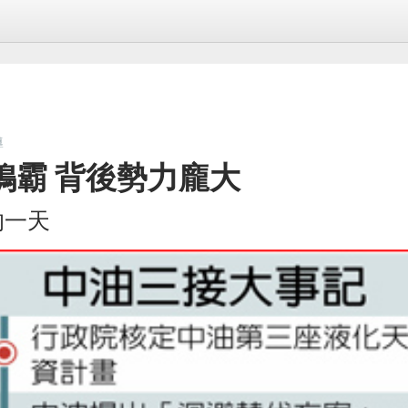
導
鴨霸 背後勢力龐大
的一天