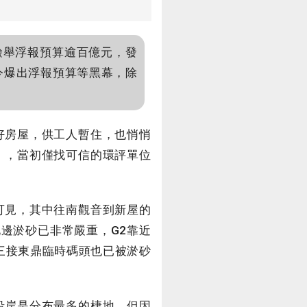
檢舉浮報預算逾百億元，發
今爆出浮報預算等黑幕，除
好房屋，供工人暫住，也悄悄
」，當初僅找可信的環評單位
可見，其中往南觀音到新屋的
邊淤砂已非常嚴重，G2靠近
三接東鼎臨時碼頭也已被淤砂
沿岸是分布最多的棲地，但因