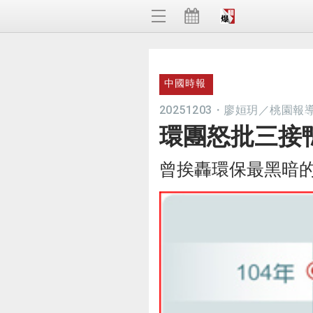
中國時報
20251203
・
廖姮玥／桃園報
環團怒批三接
曾挨轟環保最黑暗