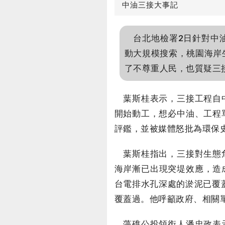
中油三接大事記
台北地檢署2日針對中油
動大規模搜索，桃園海岸
了不尊重人民，也質疑三
葉斯桂表示，三接工程自中
開始動工，想必中油、工程
評鑑，並被媒體怒批為環保
葉斯桂指出，三接對生態危
海岸漸已出現突堤效應，造
台電排水孔深處的淤泥已覆
覆蓋過。他呼籲政府、相關
藻礁公投領銜人潘忠政表示