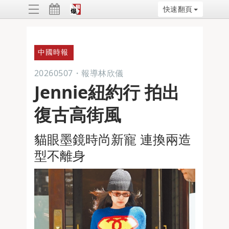
快速翻頁
ggle
vigation
中國時報
20260507
・
報導林欣儀
Jennie紐約行 拍出
復古高街風
貓眼墨鏡時尚新寵 連換兩造
型不離身