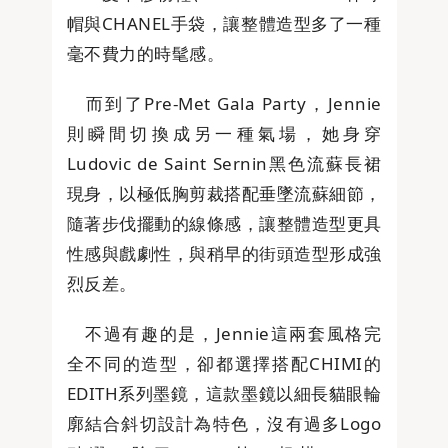
帽與CHANEL手袋，讓整體造型多了一種
毫不費力的時髦感。
而到了Pre-Met Gala Party，Jennie
則瞬間切換成另一種氣場，她身穿
Ludovic de Saint Sernin黑色流蘇長裙
現身，以極低胸剪裁搭配垂墜流蘇細節，
隨著步伐擺動的線條感，讓整體造型更具
性感與戲劇性，與稍早的街頭造型形成強
烈反差。
不過有趣的是，Jennie這兩套風格完
全不同的造型，卻都選擇搭配CHIMI的
EDITH系列墨鏡，這款墨鏡以細長貓眼輪
廓結合斜切設計為特色，沒有過多Logo