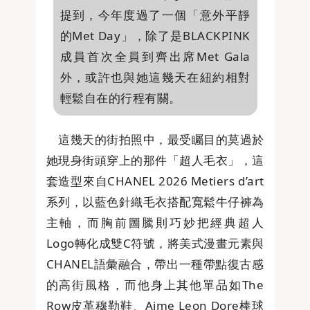
提到，今年度過了一個「意外平靜
的Met Day」，除了是BLACKPINK
成員首次全員到齊出席Met Gala
外，或許也與她這幾天在紐約相對
輕鬆自在的行程有關。
這幾天的街拍照中，最受矚目的莫過於
她現身街頭穿上的那件「超人毛衣」，這
套造型來自CHANEL 2026 Metiers d’art
系列，以藍色針織毛衣搭配寬鬆牛仔褲為
主軸，而胸前圖騰則巧妙把經典超人
Logo轉化成雙C符號，將美式漫畫元素與
CHANEL語彙融合，帶出一種帶點復古感
的高街風格，而他身上其他單品如The
Row皮革穆勒鞋、Aime Leon Dore棒球