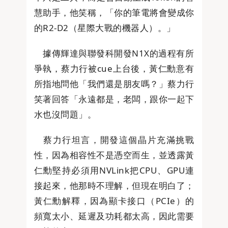
慧助手，他笑稱，「你的筆電將會變成你
的R2-D2（星際大戰的機器人）。」
據傳輝達與聯發科開發N1X的過程有所
爭執，蔡力行被cue上台後，黃仁勳意有
所指地問他「我們還是朋友嗎？」蔡力行
笑著回答「永遠都是，老闆，跟你一起下
水也沒問題」。
蔡力行坦言，開發這個晶片充滿挑戰
性，因為相容性不是憑空而生，並透露黃
仁勳堅持必須用NVLink把CPU、GPU連
接起來，他那時不理解，但現在明白了；
黃仁勳解釋，因為顯卡接口（PCIe）的
頻寬太小、延遲及功耗都太高，因此需要