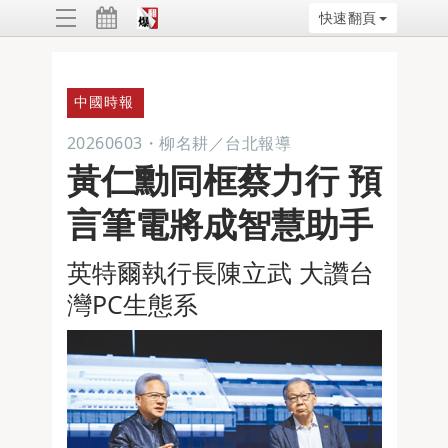
快速翻頁
ggle
vigation
中國時報
20260603
・
柳名耕／台北報導
黃仁勳同框蔡力行 預
言筆電將成智慧助手
英特爾執行長陳立武 大讚台
灣PC生態系