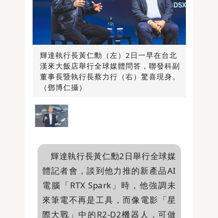
輝達執行長黃仁勳（左）2日一早在台北
漢來大飯店舉行全球媒體問答，聯發科副
董事長暨執行長蔡力行（右）驚喜現身。
（鄧博仁攝）
輝達執行長黃仁勳2日舉行全球媒
體記者會，談到他力推的新產品AI
電腦「RTX Spark」時，他強調未
來筆電不再是工具，而像電影「星
際大戰」中的R2-D2機器人，可做