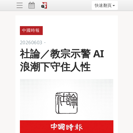
快速翻頁
ggle
vigation
中國時報
20260603
・
社論／教宗示警 AI
浪潮下守住人性