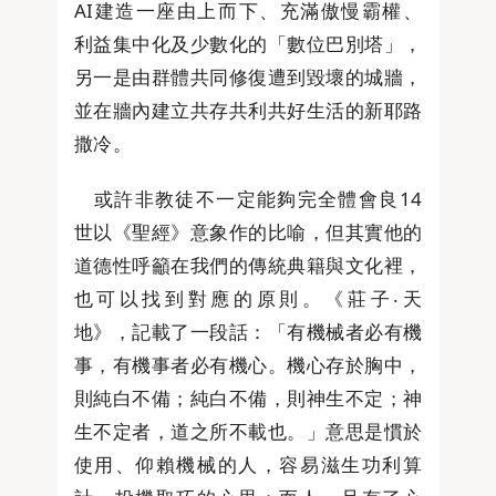
AI建造一座由上而下、充滿傲慢霸權、
利益集中化及少數化的「數位巴別塔」，
另一是由群體共同修復遭到毀壞的城牆，
並在牆內建立共存共利共好生活的新耶路
撒冷。
或許非教徒不一定能夠完全體會良14
世以《聖經》意象作的比喻，但其實他的
道德性呼籲在我們的傳統典籍與文化裡，
也可以找到對應的原則。《莊子‧天
地》，記載了一段話：「有機械者必有機
事，有機事者必有機心。機心存於胸中，
則純白不備；純白不備，則神生不定；神
生不定者，道之所不載也。」意思是慣於
使用、仰賴機械的人，容易滋生功利算