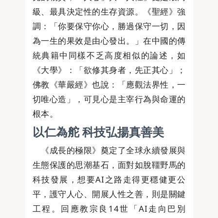
級、最具決定性的生存資源。《聖經》強
調：「你要保守你心，勝過保守一切，因
為一生的果效是由心發出。」在中國的傳
統典籍中同樣不乏高度相似的論述，如
《大學》：「欲修其身者，先正其心」；
佛教《華嚴經》也說：「應觀法界性，一
切唯心造」，可見心是主宰行為與命運的
根本。
以仁為舵 科技弘揚真善美
《成長的極限》奠定了全球永續發展與
生態保護的思潮基石，面對如脫韁野馬的
科技發展，想要AI之路走得更穩健更公
平，護守人心、開展人性之善，則是關鍵
工程。回應教宗良14世「AI走向巴別