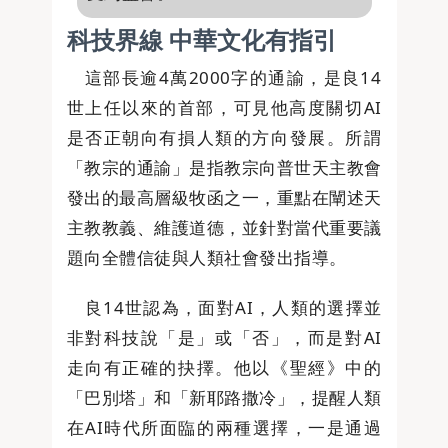
科技界線 中華文化有指引
這部長逾4萬2000字的通諭，是良14
世上任以來的首部，可見他高度關切AI
是否正朝向有損人類的方向發展。所謂
「教宗的通諭」是指教宗向普世天主教會
發出的最高層級牧函之一，重點在闡述天
主教教義、維護道德，並針對當代重要議
題向全體信徒與人類社會發出指導。
良14世認為，面對AI，人類的選擇並
非對科技說「是」或「否」，而是對AI
走向有正確的抉擇。他以《聖經》中的
「巴別塔」和「新耶路撒冷」，提醒人類
在AI時代所面臨的兩種選擇，一是通過