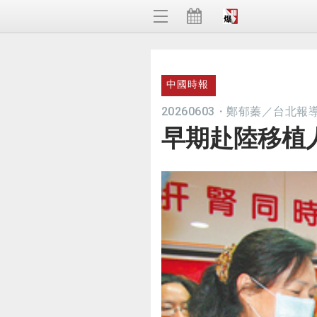
中國時報
20260603
・
鄭郁蓁／台北報
早期赴陸移植