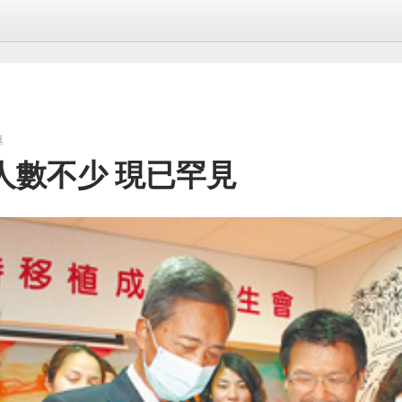
導
人數不少 現已罕見