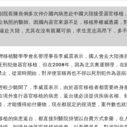
院長陳堯俐多次仲介國內病患赴中國大陸接受器官移植
止執照的醫師。因國內器官來源不足，移植界權威透露，
遠赴大陸，尤其在沒有親屬可捐，求生意志高昂下，多
移植醫學學會名譽理事長李威震表示，國人會去大陸換
死刑犯做器官移植，但在2008年，因為北京奧運辦理，在
禁止，從當時開始，對岸便宣稱再也不得以死刑犯作為器捐
較少聽聞了，李威震表示，由於器官移植者都需要終身
在境外進行器官移植的病患，返台後必須提供疾病名稱、
後，才能獲得給付藥物，現在都規定的很清楚，案件數也就
植的病患返台，都直接到醫院掛號以自費方式拿藥，在