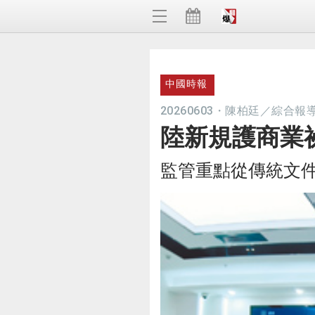
中國時報
20260603
・
陳柏廷／綜合報
陸新規護商業
監管重點從傳統文件