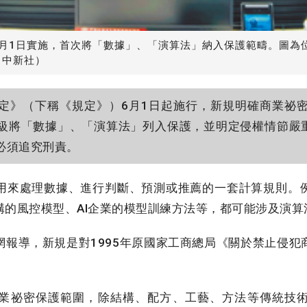
月1日實施，首次將「數據」、「演算法」納入保護範疇。圖為
（中新社）
》（下稱《規定》）6月1日起施行，新規明確商業祕
級將「數據」、「演算法」列入保護，並明定侵權情節嚴重
必須追究刑責。
來處理數據、進行判斷、預測或推薦的一套計算規則。
構的風控模型、AI企業的模型訓練方法等，都可能涉及演算
報導，新規是對1995年原國家工商總局《關於禁止侵犯
業祕密保護範圍，除結構、配方、工藝、方法等傳統技術