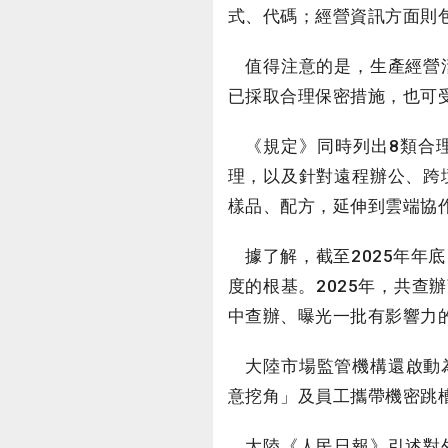
式、代碼；經營資訊方面則
值得注意的是，生產經營活
已採取合理保密措施，也可
《規定》同時列出8類合理
理，以及針對遠程辦公、跨
樣品、配方，延伸到雲端協
據了解，截至2025年年底
度的根基。2025年，共查
中查辦、曝光一批有影響力
大陸市場監管機構還啟動為
意挖角」及員工攜帶機密跳
大陸《人民日報》引述對外