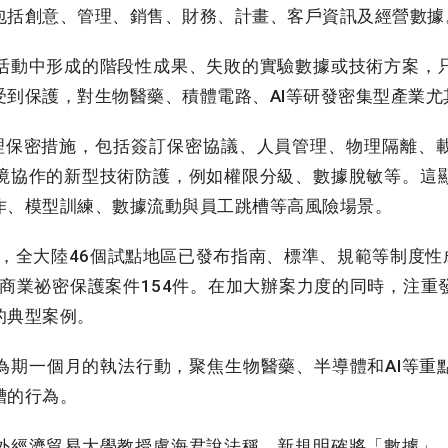
包括創意、管理、銷售、財務、計畫、客戶資訊及經營數據
動中形成的階段性成果、失敗的實驗數據或技術方案，
受到保護，對生物醫藥、積體電路、AI等研發密集型產業尤
保密措施，包括簽訂保密協議、人員管理、物理隔離、
境協作的新型技術防護，例如權限分級、數據脫敏等。這
作、模型訓練、數據流動與員工跳槽等高風險場景。
，全大陸46個試點地區已發布指南、標準、規範等制度性
辦商業祕密保護案件154件。在加大辦案力度的同時，注
的典型案例。
期一個月的執法行動，聚焦生物醫藥、半導體和AI等重
槽的行為。
經濟貿易大學教授盧海君說法稱，新規明確將「數據」