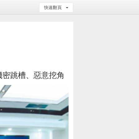
快速翻頁
機密跳槽、惡意挖角