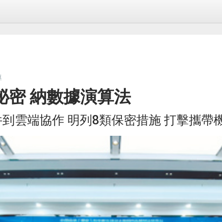
導
祕密 納數據演算法
到雲端協作 明列8類保密措施 打擊攜帶